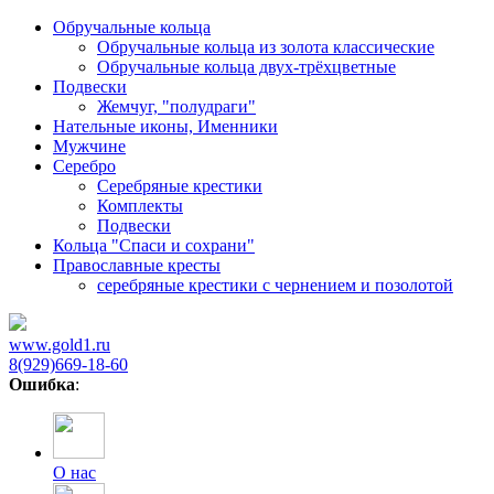
Обручальные кольца
Обручальные кольца из золота классические
Обручальные кольца двух-трёхцветные
Подвески
Жемчуг, "полудраги"
Нательные иконы, Именники
Мужчине
Серебро
Серебряные крестики
Комплекты
Подвески
Кольца "Спаси и сохрани"
Православные кресты
cеребряные крестики с чернением и позолотой
www.gold1.ru
8(929)669-18-60
Ошибка
:
О нас