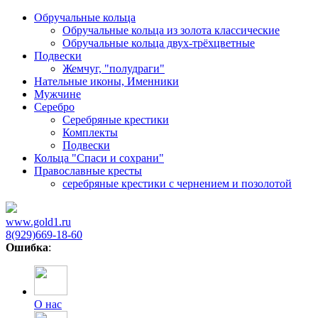
Обручальные кольца
Обручальные кольца из золота классические
Обручальные кольца двух-трёхцветные
Подвески
Жемчуг, "полудраги"
Нательные иконы, Именники
Мужчине
Серебро
Серебряные крестики
Комплекты
Подвески
Кольца "Спаси и сохрани"
Православные кресты
cеребряные крестики с чернением и позолотой
www.gold1.ru
8(929)669-18-60
Ошибка
:
О нас