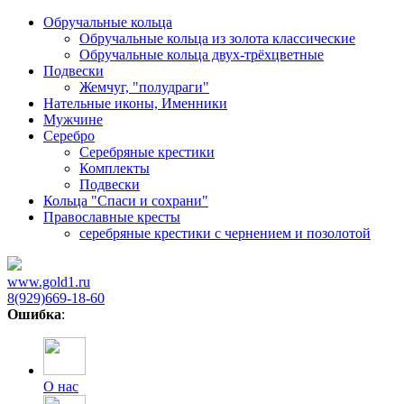
Обручальные кольца
Обручальные кольца из золота классические
Обручальные кольца двух-трёхцветные
Подвески
Жемчуг, "полудраги"
Нательные иконы, Именники
Мужчине
Серебро
Серебряные крестики
Комплекты
Подвески
Кольца "Спаси и сохрани"
Православные кресты
cеребряные крестики с чернением и позолотой
www.gold1.ru
8(929)669-18-60
Ошибка
:
О нас