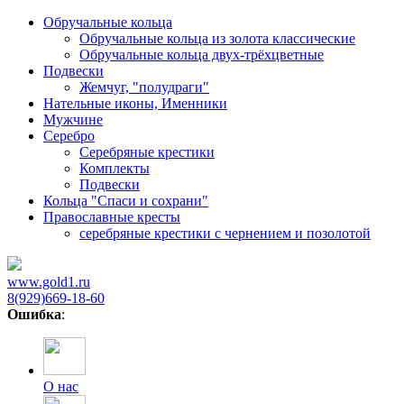
Обручальные кольца
Обручальные кольца из золота классические
Обручальные кольца двух-трёхцветные
Подвески
Жемчуг, "полудраги"
Нательные иконы, Именники
Мужчине
Серебро
Серебряные крестики
Комплекты
Подвески
Кольца "Спаси и сохрани"
Православные кресты
cеребряные крестики с чернением и позолотой
www.gold1.ru
8(929)669-18-60
Ошибка
:
О нас