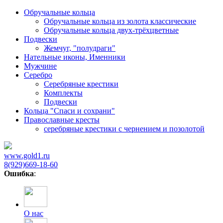
Обручальные кольца
Обручальные кольца из золота классические
Обручальные кольца двух-трёхцветные
Подвески
Жемчуг, "полудраги"
Нательные иконы, Именники
Мужчине
Серебро
Серебряные крестики
Комплекты
Подвески
Кольца "Спаси и сохрани"
Православные кресты
cеребряные крестики с чернением и позолотой
www.gold1.ru
8(929)669-18-60
Ошибка
:
О нас