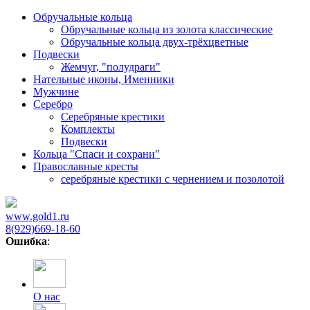
Обручальные кольца
Обручальные кольца из золота классические
Обручальные кольца двух-трёхцветные
Подвески
Жемчуг, "полудраги"
Нательные иконы, Именники
Мужчине
Серебро
Серебряные крестики
Комплекты
Подвески
Кольца "Спаси и сохрани"
Православные кресты
cеребряные крестики с чернением и позолотой
www.gold1.ru
8(929)669-18-60
Ошибка
:
О нас