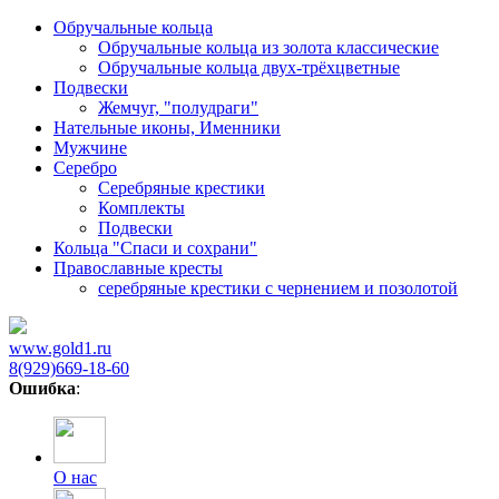
Обручальные кольца
Обручальные кольца из золота классические
Обручальные кольца двух-трёхцветные
Подвески
Жемчуг, "полудраги"
Нательные иконы, Именники
Мужчине
Серебро
Серебряные крестики
Комплекты
Подвески
Кольца "Спаси и сохрани"
Православные кресты
cеребряные крестики с чернением и позолотой
www.gold1.ru
8(929)669-18-60
Ошибка
:
О нас