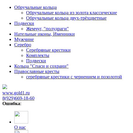
Обручальные кольца
Обручальные кольца из золота классические
Обручальные кольца двух-трёхцветные
Подвески
Жемчуг, "полудраги"
Нательные иконы, Именники
Мужчине
Серебро
Серебряные крестики
Комплекты
Подвески
Кольца "Спаси и сохрани"
Православные кресты
cеребряные крестики с чернением и позолотой
www.gold1.ru
8(929)669-18-60
Ошибка
:
О нас