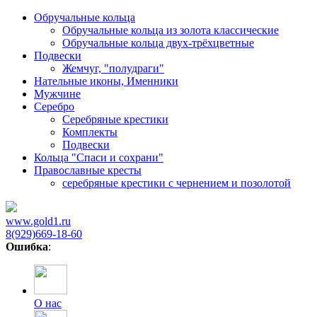
Обручальные кольца
Обручальные кольца из золота классические
Обручальные кольца двух-трёхцветные
Подвески
Жемчуг, "полудраги"
Нательные иконы, Именники
Мужчине
Серебро
Серебряные крестики
Комплекты
Подвески
Кольца "Спаси и сохрани"
Православные кресты
cеребряные крестики с чернением и позолотой
www.gold1.ru
8(929)669-18-60
Ошибка
:
О нас