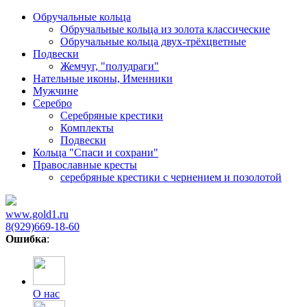
Обручальные кольца
Обручальные кольца из золота классические
Обручальные кольца двух-трёхцветные
Подвески
Жемчуг, "полудраги"
Нательные иконы, Именники
Мужчине
Серебро
Серебряные крестики
Комплекты
Подвески
Кольца "Спаси и сохрани"
Православные кресты
cеребряные крестики с чернением и позолотой
www.gold1.ru
8(929)669-18-60
Ошибка
:
О нас