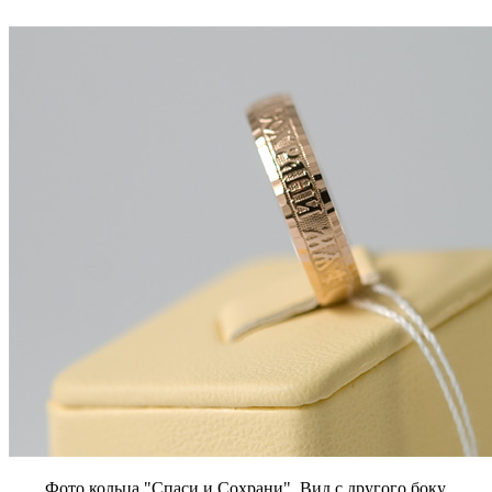
Фото кольца "Спаси и Сохрани". Вид с другого боку.