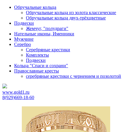
Обручальные кольца
Обручальные кольца из золота классические
Обручальные кольца двух-трёхцветные
Подвески
Жемчуг, "полудраги"
Нательные иконы, Именники
Мужчине
Серебро
Серебряные крестики
Комплекты
Подвески
Кольца "Спаси и сохрани"
Православные кресты
cеребряные крестики с чернением и позолотой
www.gold1.ru
8(929)669-18-60