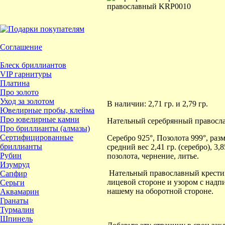
Соглашение
Блеск бриллиантов
VIP гарнитуры
Платина
Про золото
Уход за золотом
В наличии: 2,71 гр. и 2,79 гр.
Ювелирные пробы, клейма
Про ювелирные камни
Нательный серебрянный правосла
Про бриллианты (алмазы)
Сертифицированные
Серебро 925°, Позолота 999°, раз
бриллианты
средний вес 2,41 гр. (серебро), 3
Рубин
позолота, чернение, литье.
Изумруд
Нательный православный крестик
Сапфир
лицевой стороне и узором с надп
Серьги
нашему на оборотной стороне.
Аквамарин
Гранаты
Турмалин
Шпинель