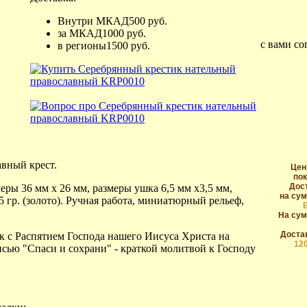
Внутри МКАД
500 руб.
за МКАД
1000 руб.
с вами со
в регионы
1500 руб.
вный крест.
Цен
пок
Дос
меры 36 мм х 26 мм, размеры ушка 6,5 мм х3,5 мм,
на сум
,85 гр. (золото). Ручная работа, миниатюрный рельеф,
На сум
Достав
 с Распятием Господа нашего Иисуса Христа на
12
исью "Спаси и сохрани" - краткой молитвой к Господу