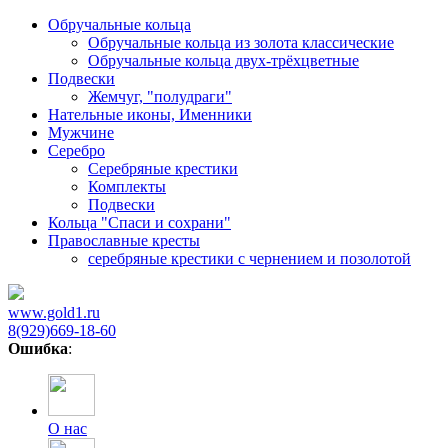
Обручальные кольца
Обручальные кольца из золота классические
Обручальные кольца двух-трёхцветные
Подвески
Жемчуг, "полудраги"
Нательные иконы, Именники
Мужчине
Серебро
Серебряные крестики
Комплекты
Подвески
Кольца "Спаси и сохрани"
Православные кресты
cеребряные крестики с чернением и позолотой
www.gold1.ru
8(929)669-18-60
Ошибка
:
О нас