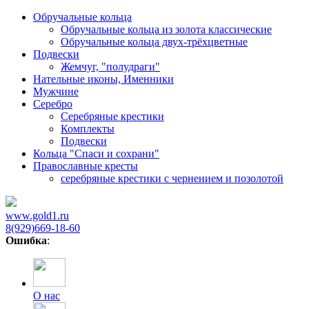
Обручальные кольца
Обручальные кольца из золота классические
Обручальные кольца двух-трёхцветные
Подвески
Жемчуг, "полудраги"
Нательные иконы, Именники
Мужчине
Серебро
Серебряные крестики
Комплекты
Подвески
Кольца "Спаси и сохрани"
Православные кресты
cеребряные крестики с чернением и позолотой
www.gold1.ru
8(929)669-18-60
Ошибка
:
О нас