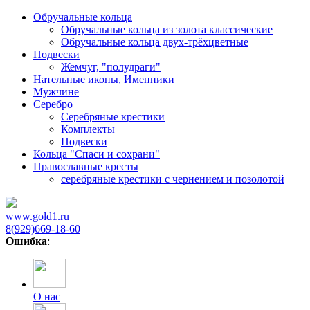
Обручальные кольца
Обручальные кольца из золота классические
Обручальные кольца двух-трёхцветные
Подвески
Жемчуг, "полудраги"
Нательные иконы, Именники
Мужчине
Серебро
Серебряные крестики
Комплекты
Подвески
Кольца "Спаси и сохрани"
Православные кресты
cеребряные крестики с чернением и позолотой
www.gold1.ru
8(929)669-18-60
Ошибка
:
О нас