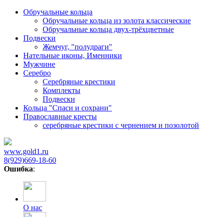
Обручальные кольца
Обручальные кольца из золота классические
Обручальные кольца двух-трёхцветные
Подвески
Жемчуг, "полудраги"
Нательные иконы, Именники
Мужчине
Серебро
Серебряные крестики
Комплекты
Подвески
Кольца "Спаси и сохрани"
Православные кресты
cеребряные крестики с чернением и позолотой
www.gold1.ru
8(929)669-18-60
Ошибка
:
О нас