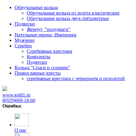
Обручальные кольца
Обручальные кольца из золота классические
Обручальные кольца двух-трёхцветные
Подвески
Жемчуг, "полудраги"
Нательные иконы, Именники
Мужчине
Серебро
Серебряные крестики
Комплекты
Подвески
Кольца "Спаси и сохрани"
Православные кресты
cеребряные крестики с чернением и позолотой
www.gold1.ru
8(929)669-18-60
Ошибка
:
О нас