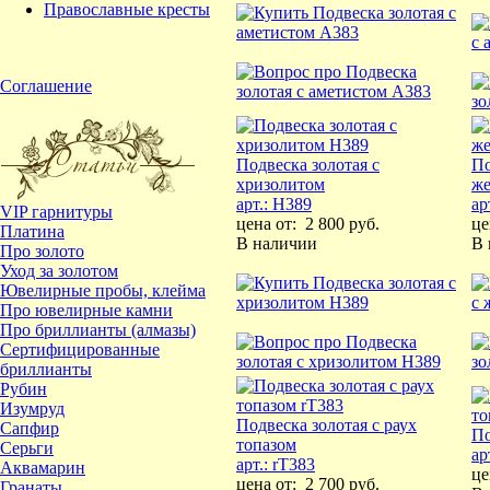
Православные кресты
Соглашение
Подвеска золотая с
По
хризолитом
ж
арт.: H389
ар
VIP гарнитуры
цена от:
2 800 руб.
це
Платина
В наличии
В
Про золото
Уход за золотом
Ювелирные пробы, клейма
Про ювелирные камни
Про бриллианты (алмазы)
Сертифицированные
бриллианты
Рубин
Изумруд
Подвеска золотая с раух
Сапфир
По
топазом
Серьги
ар
арт.: rT383
Аквамарин
це
цена от:
2 700 руб.
Гранаты