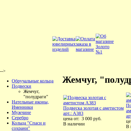
-->
Жемчуг, "полуд
Обручальные кольца
Подвески
Жемчуг,
"полудраги"
Нательные иконы,
По
Именники
Подвеска золотая с аметистом
ам
Мужчине
арт.: A383
ар
Серебро
цена от:
3 000 руб.
це
Кольца "Спаси и
В наличии
В
сохрани"