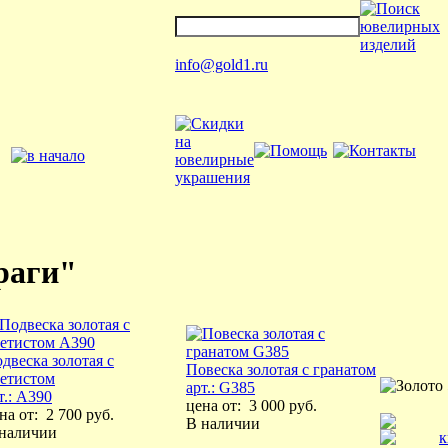
info@gold1.ru
раги"
двеска золотая с
Повеска золотая с гранатом
етистом
арт.: G385
т.: A390
цена от:
3 000 руб.
на от:
2 700 руб.
В наличии
 наличии