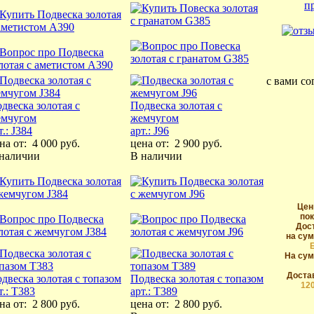
с вами со
двеска золотая с
Подвеска золотая с
емчугом
жемчугом
т.: J384
арт.: J96
на от:
4 000 руб.
цена от:
2 900 руб.
 наличии
В наличии
Цен
пок
Дос
на сум
На сум
Достав
двеска золотая с топазом
Подвеска золотая с топазом
12
т.: T383
арт.: T389
на от:
2 800 руб.
цена от:
2 800 руб.