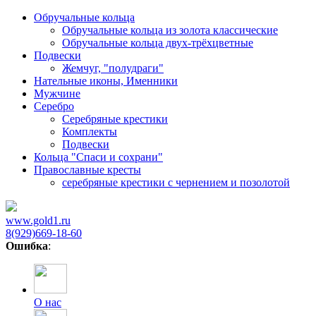
Обручальные кольца
Обручальные кольца из золота классические
Обручальные кольца двух-трёхцветные
Подвески
Жемчуг, "полудраги"
Нательные иконы, Именники
Мужчине
Серебро
Серебряные крестики
Комплекты
Подвески
Кольца "Спаси и сохрани"
Православные кресты
cеребряные крестики с чернением и позолотой
www.gold1.ru
8(929)669-18-60
Ошибка
:
О нас