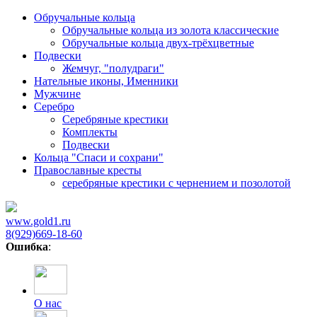
Обручальные кольца
Обручальные кольца из золота классические
Обручальные кольца двух-трёхцветные
Подвески
Жемчуг, "полудраги"
Нательные иконы, Именники
Мужчине
Серебро
Серебряные крестики
Комплекты
Подвески
Кольца "Спаси и сохрани"
Православные кресты
cеребряные крестики с чернением и позолотой
www.gold1.ru
8(929)669-18-60
Ошибка
:
О нас