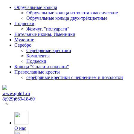
Обручальные кольца
Обручальные кольца из золота классические
Обручальные кольца двух-трёхцветные
Подвески
Жемчуг, "полудраги"
Нательные иконы, Именники
Мужчине
Серебро
Серебряные крестики
Комплекты
Подвески
Кольца "Спаси и сохрани"
Православные кресты
cеребряные крестики с чернением и позолотой
www.gold1.ru
8(929)669-18-60
-->
О нас