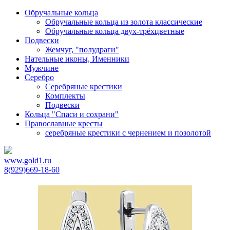
Обручальные кольца
Обручальные кольца из золота классические
Обручальные кольца двух-трёхцветные
Подвески
Жемчуг, "полудраги"
Нательные иконы, Именники
Мужчине
Серебро
Серебряные крестики
Комплекты
Подвески
Кольца "Спаси и сохрани"
Православные кресты
cеребряные крестики с чернением и позолотой
www.gold1.ru
8(929)669-18-60