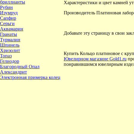
бриллианты
Характеристики и цвет камней ут
Рубин
Изумруд
Производитель Платиновая лабор
Сапфир
Серьги
Аквамарин
Добавьте эту страницу в свои зак
Гранаты
Турмалин
Шпинель
Хризолит
Купить Кольцо платиновое с кру
Топаз
Ювелирном магазине Gold1.ru
про
Гелиодор
понравившимся ювелирным издели
Благородный Опал
Александрит
Электронная примерка колец