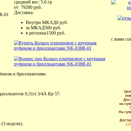
средний вес:
5.6
гр
от
79200
руб.
Доставка:
Внутри МКАД
0 руб.
за МКАД
500 руб.
в регионы
1500 руб.
с вами со
бином и бриллиантами.
Цен
бриллиантов 0,31ct 3/4А Кр 57.
пок
Дос
на сум
На сум
Достав
 (3 недели).
12