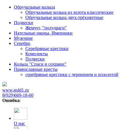
Обручальные кольца
Обручальные кольца из золота классические
Обручальные кольца двух-трёхцветные
Подвески
Жемчуг, "полудраги"
Нательные иконы, Именники
Мужчине
Серебро
Серебряные крестики
Комплекты
Подвески
Кольца "Спаси и сохрани"
Православные кресты
cеребряные крестики с чернением и позолотой
www.gold1.ru
8(929)669-18-60
Ошибка
:
О нас