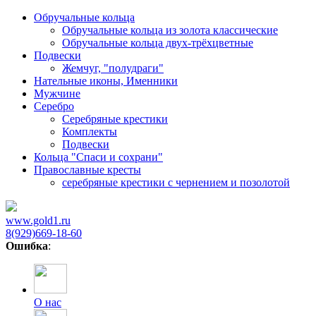
Обручальные кольца
Обручальные кольца из золота классические
Обручальные кольца двух-трёхцветные
Подвески
Жемчуг, "полудраги"
Нательные иконы, Именники
Мужчине
Серебро
Серебряные крестики
Комплекты
Подвески
Кольца "Спаси и сохрани"
Православные кресты
cеребряные крестики с чернением и позолотой
www.gold1.ru
8(929)669-18-60
Ошибка
:
О нас