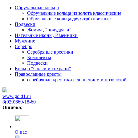
Обручальные кольца
Обручальные кольца из золота классические
Обручальные кольца двух-трёхцветные
Подвески
Жемчуг, "полудраги"
Нательные иконы, Именники
Мужчине
Серебро
Серебряные крестики
Комплекты
Подвески
Кольца "Спаси и сохрани"
Православные кресты
cеребряные крестики с чернением и позолотой
www.gold1.ru
8(929)669-18-60
Ошибка
:
О нас