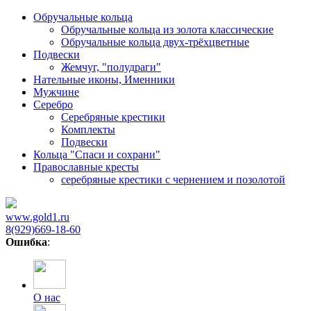
Обручальные кольца
Обручальные кольца из золота классические
Обручальные кольца двух-трёхцветные
Подвески
Жемчуг, "полудраги"
Нательные иконы, Именники
Мужчине
Серебро
Серебряные крестики
Комплекты
Подвески
Кольца "Спаси и сохрани"
Православные кресты
cеребряные крестики с чернением и позолотой
www.gold1.ru
8(929)669-18-60
Ошибка
:
О нас