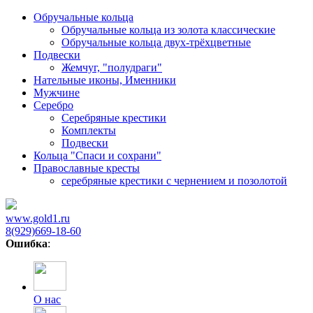
Обручальные кольца
Обручальные кольца из золота классические
Обручальные кольца двух-трёхцветные
Подвески
Жемчуг, "полудраги"
Нательные иконы, Именники
Мужчине
Серебро
Серебряные крестики
Комплекты
Подвески
Кольца "Спаси и сохрани"
Православные кресты
cеребряные крестики с чернением и позолотой
www.gold1.ru
8(929)669-18-60
Ошибка
:
О нас