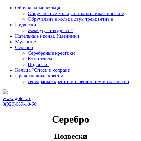
Обручальные кольца
Обручальные кольца из золота классические
Обручальные кольца двух-трёхцветные
Подвески
Жемчуг, "полудраги"
Нательные иконы, Именники
Мужчине
Серебро
Серебряные крестики
Комплекты
Подвески
Кольца "Спаси и сохрани"
Православные кресты
cеребряные крестики с чернением и позолотой
www.gold1.ru
8(929)669-18-60
Серебро
Подвески