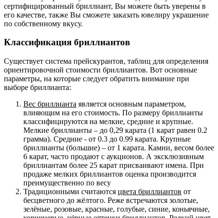
сертифицированный бриллиант, Вы можете быть уверены в
его качестве, также Вы сможете заказать ювелиру украшение
по собственному вкусу.
Классификация бриллиантов
Существует система прейскурантов, таблиц для определения
ориентировочной стоимости бриллиантов. Вот основные
параметры, на которые следует обратить внимание при
выборе бриллианта:
Вес бриллианта
является основным параметром,
влияющим на его стоимость. По размеру бриллианты
классифицируются на мелкие, средние и крупные.
Мелкие бриллианты – до 0,29 карата (1 карат равен 0.2
грамма). Средние - от 0.3 до 0.99 карата. Крупные
бриллианты (большие) – от 1 карата. Камни, весом более
6 карат, часто продают с аукционов. А эксклюзивным
бриллиантам более 25 карат присваивают имена. При
продаже мелких бриллиантов оценка производится
преимущественно по весу
Традиционными считаются
цвета бриллиантов
от
бесцветного до жёлтого. Реже встречаются золотые,
зелёные, розовые, красные, голубые, синие, коньячные,
коричневые, чёрные оттенки бриллиантов. Редкий цвет