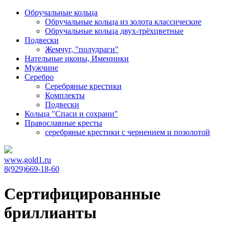
Обручальные кольца
Обручальные кольца из золота классические
Обручальные кольца двух-трёхцветные
Подвески
Жемчуг, "полудраги"
Нательные иконы, Именники
Мужчине
Серебро
Серебряные крестики
Комплекты
Подвески
Кольца "Спаси и сохрани"
Православные кресты
cеребряные крестики с чернением и позолотой
www.gold1.ru
8(929)669-18-60
Сертифицированные
бриллианты