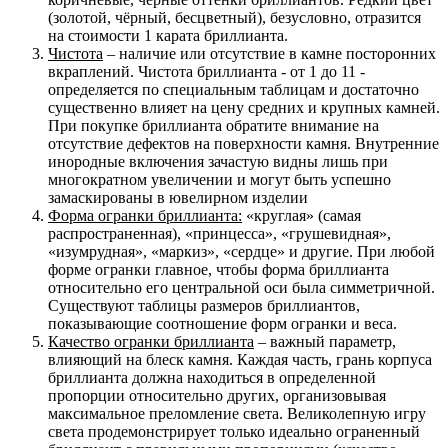
(золотой, чёрный, бесцветный), безусловно, отразится
на стоимости 1 карата бриллианта.
Чистота
– наличие или отсутствие в камне посторонних
вкраплений. Чистота бриллианта - от 1 до 11 -
определяется по специальным таблицам и достаточно
существенно влияет на цену средних и крупных камней.
При покупке бриллианта обратите внимание на
отсутствие дефектов на поверхности камня. Внутренние
инородные включения зачастую видны лишь при
многократном увеличении и могут быть успешно
замаскированы в ювелирном изделии
Форма огранки бриллианта:
«круглая» (самая
распространенная), «принцесса», «грушевидная»,
«изумрудная», «маркиз», «сердце» и другие. При любой
форме огранки главное, чтобы форма бриллианта
относительно его центральной оси была симметричной.
Существуют таблицы размеров бриллиантов,
показывающие соотношение форм огранки и веса.
Качество огранки бриллианта
– важный параметр,
влияющий на блеск камня. Каждая часть, грань корпуса
бриллианта должна находиться в определенной
пропорции относительно других, организовывая
максимальное преломление света. Великолепную игру
света продемонстрирует только идеально ограненный