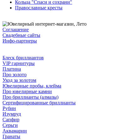
Кольца "Спаси и сохрани"
Православные кресты
Соглашение
Свадебные сайты
Инфо-партнеры
Блеск бриллиантов
VIP гарнитуры
Платина
Про золото
Уход за золотом
Ювелирные пробы, клейма
Про ювелирные камни
Про бриллианты (алмазы)
Сертифицированные бриллианты
Рубин
Изумруд
Сапфир
Серьги
Аквамарин
Гранаты