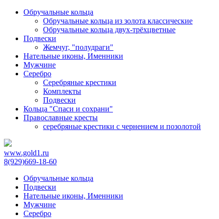
Обручальные кольца
Обручальные кольца из золота классические
Обручальные кольца двух-трёхцветные
Подвески
Жемчуг, "полудраги"
Нательные иконы, Именники
Мужчине
Серебро
Серебряные крестики
Комплекты
Подвески
Кольца "Спаси и сохрани"
Православные кресты
cеребряные крестики с чернением и позолотой
www.gold1.ru
8(929)669-18-60
Обручальные кольца
Подвески
Нательные иконы, Именники
Мужчине
Серебро