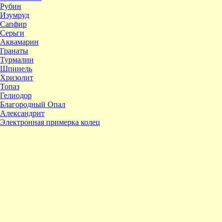
Рубин
Изумруд
Сапфир
Серьги
Аквамарин
Гранаты
Турмалин
Шпинель
Хризолит
Топаз
Гелиодор
Благородный Опал
Александрит
Электронная примерка колец