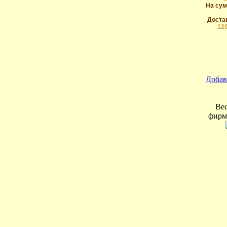
На сум
Достав
12
Добав
Вес
фирм