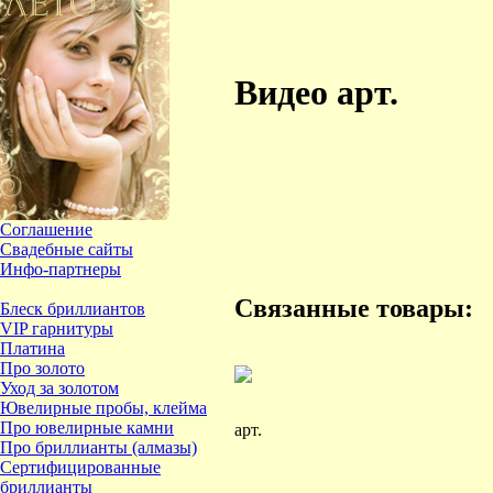
Видео арт.
Соглашение
Свадебные сайты
Инфо-партнеры
Связанные товары:
Блеск бриллиантов
VIP гарнитуры
Платина
Про золото
Уход за золотом
Ювелирные пробы, клейма
Про ювелирные камни
арт.
Про бриллианты (алмазы)
Сертифицированные
бриллианты