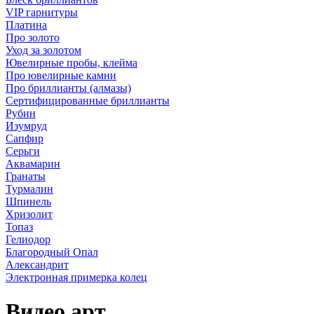
VIP гарнитуры
Платина
Про золото
Уход за золотом
Ювелирные пробы, клейма
Про ювелирные камни
Про бриллианты (алмазы)
Сертифицированные бриллианты
Рубин
Изумруд
Сапфир
Серьги
Аквамарин
Гранаты
Турмалин
Шпинель
Хризолит
Топаз
Гелиодор
Благородный Опал
Александрит
Электронная примерка колец
Видео арт.