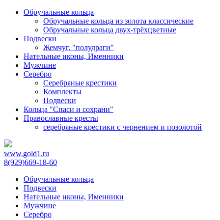
Обручальные кольца
Обручальные кольца из золота классические
Обручальные кольца двух-трёхцветные
Подвески
Жемчуг, "полудраги"
Нательные иконы, Именники
Мужчине
Серебро
Серебряные крестики
Комплекты
Подвески
Кольца "Спаси и сохрани"
Православные кресты
cеребряные крестики с чернением и позолотой
www.gold1.ru
8(929)669-18-60
Обручальные кольца
Подвески
Нательные иконы, Именники
Мужчине
Серебро