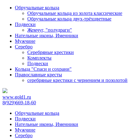
Обручальные кольца
Обручальные кольца из золота классические
Обручальные кольца двух-трёхцветные
Подвески
Жемчуг, "полудраги"
Нательные иконы, Именники
Мужчине
Серебро
Серебряные крестики
Комплекты
Подвески
Кольца "Спаси и сохрани"
Православные кресты
cеребряные крестики с чернением и позолотой
www.gold1.ru
8(929)669-18-60
Обручальные кольца
Подвески
Нательные иконы, Именники
Мужчине
Серебро