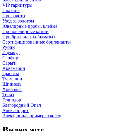
VIP гарнитуры
Платина
Про золото
Уход за золотом
Ювелирные пробы, клейма
Про ювелирные камни
Про бриллианты (алмазы)
Сертифицированные бриллианты
Рубин
Изумруд
Сапфир
Серьги
Аквамарин
Гранаты
Турмалин
Шпинель
Хризолит
Топаз
Гелиодор
Благородный Опал
Александрит
Электронная примерка колец
Видео арт.