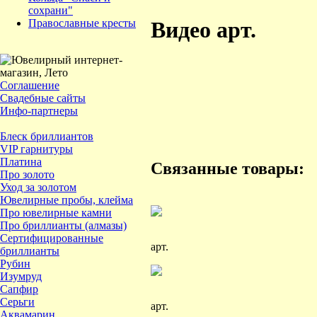
сохрани"
Православные кресты
Видео арт.
Соглашение
Свадебные сайты
Инфо-партнеры
Блеск бриллиантов
VIP гарнитуры
Платина
Связанные товары:
Про золото
Уход за золотом
Ювелирные пробы, клейма
Про ювелирные камни
Про бриллианты (алмазы)
Сертифицированные
арт.
бриллианты
Рубин
Изумруд
Сапфир
Серьги
арт.
Аквамарин