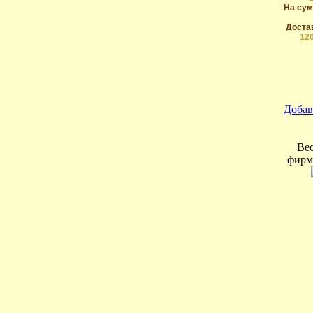
На сум
Достав
12
Добав
Вес
фирм